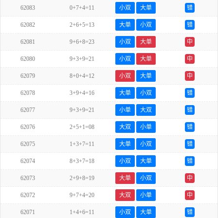
62083
0+7+4=11
小双
大单
错
62082
2+6+5=13
大单
小双
错
62081
9+6+8=23
小双
大单
中
62080
9+3+9=21
小双
大单
中
62079
8+0+4=12
小双
大单
中
62078
3+9+4=16
大单
小双
错
62077
9+3+9=21
小单
大双
错
62076
2+5+1=08
大双
小单
错
62075
1+3+7=11
大单
小双
错
62074
8+3+7=18
小双
大单
错
62073
2+9+8=19
大单
小双
中
62072
9+7+4=20
大双
小单
中
62071
1+4+6=11
小双
大单
错