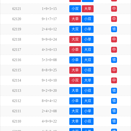
62121
1+9+5=15
小双
大单
中
62120
9+1+7=17
大单
小双
中
62119
2+4+6=12
大双
小单
错
62118
9+9+6=24
大双
小单
中
62117
4+3+6=13
小单
大双
中
62116
5+3+0=08
小单
大双
错
62115
8+8+9=25
大单
小双
中
62114
9+1+0=10
小双
大单
中
62113
9+2+9=20
大单
小双
错
62112
8+0+4=12
小单
大双
错
62111
2+4+2=08
大双
小单
错
62110
4+9+9=22
大单
小双
错