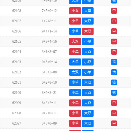
62109
4+7+8=19
大双
小单
错
62108
7+5+0=12
小双
大单
中
62107
1+2+8=11
小单
大双
中
62106
9+4+1=14
小单
大双
中
62105
9+3+4=16
大双
小单
中
62104
3+1+3=07
小单
大双
中
62103
0+5+9=14
大单
小双
错
62102
5+0+3=08
大双
小单
错
62101
0+2+8=10
小单
大双
错
62100
8+5+8=21
小单
大双
错
62099
6+3+2=11
小单
大双
中
62098
9+2+0=11
小单
大双
中
62097
3+6+0=09
小单
大双
中