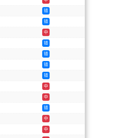
错
错
中
错
错
错
错
中
中
错
中
中