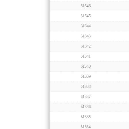
61346
61345
61344
61343
61342
61341
61340
61339
61338
61337
61336
61335
61334