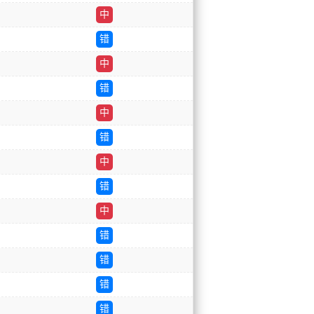
中
错
中
错
中
错
中
错
中
错
错
错
错