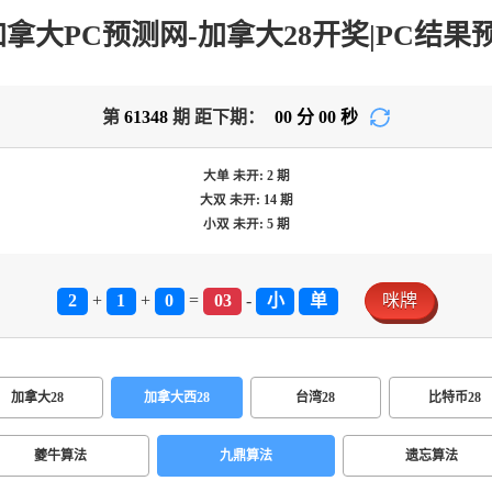
第
61348
期 距下期：
00
分
00
秒
大单
未开:
2
期
大双
未开:
14
期
小双
未开:
5
期
2
+
1
+
0
=
03
-
小
单
咪牌
加拿大28
加拿大西28
台湾28
比特币28
夔牛算法
九鼎算法
遗忘算法