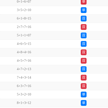
0+1+6=07
单
3+5+2=10
单
6+1+8=15
双
2+7+7=16
双
5+1+1=07
双
4+6+5=15
双
4+8+4=16
双
4+5+7=16
双
4+7+2=13
双
7+4+3=14
双
6+3+7=16
双
5+3+2=10
单
8+1+3=12
单