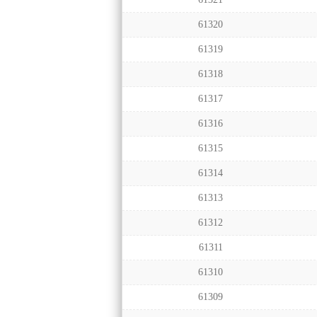
61320
61319
61318
61317
61316
61315
61314
61313
61312
61311
61310
61309