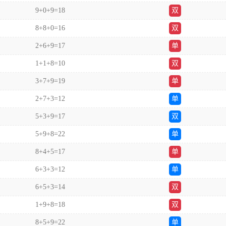
9+0+9=18
双
8+8+0=16
双
2+6+9=17
单
1+1+8=10
双
3+7+9=19
单
2+7+3=12
单
5+3+9=17
双
5+9+8=22
单
8+4+5=17
单
6+3+3=12
单
6+5+3=14
双
1+9+8=18
双
8+5+9=22
单