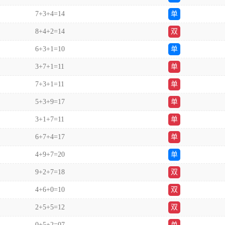
7+3+4=14
单
8+4+2=14
双
6+3+1=10
单
3+7+1=11
单
7+3+1=11
单
5+3+9=17
单
3+1+7=11
单
6+7+4=17
单
4+9+7=20
单
9+2+7=18
双
4+6+0=10
双
2+5+5=12
双
0+5+2=07
单