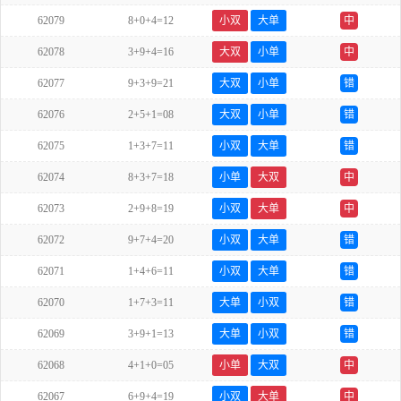
62079
8+0+4=12
小双
大单
中
62078
3+9+4=16
大双
小单
中
62077
9+3+9=21
大双
小单
错
62076
2+5+1=08
大双
小单
错
62075
1+3+7=11
小双
大单
错
62074
8+3+7=18
小单
大双
中
62073
2+9+8=19
小双
大单
中
62072
9+7+4=20
小双
大单
错
62071
1+4+6=11
小双
大单
错
62070
1+7+3=11
大单
小双
错
62069
3+9+1=13
大单
小双
错
62068
4+1+0=05
小单
大双
中
62067
6+9+4=19
小双
大单
中