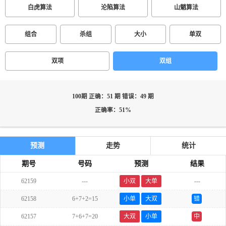
白虎算法
沦陷算法
山魈算法
组合
杀组
大小
单双
双项
双组
100期 正确：51 期 错误：49 期
正确率：51%
预测
走势
统计
期号
号码
预测
结果
62159
---
小双
大单
---
62158
6+7+2=15
小单
大双
错
62157
7+6+7=20
大双
小单
中