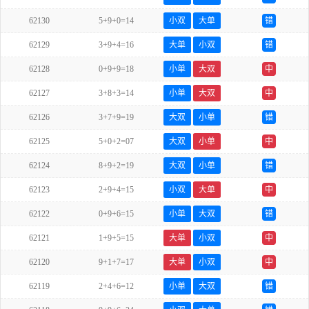
62130
5+9+0=14
小双
大单
错
62129
3+9+4=16
大单
小双
错
62128
0+9+9=18
小单
大双
中
62127
3+8+3=14
小单
大双
中
62126
3+7+9=19
大双
小单
错
62125
5+0+2=07
大双
小单
中
62124
8+9+2=19
大双
小单
错
62123
2+9+4=15
小双
大单
中
62122
0+9+6=15
小单
大双
错
62121
1+9+5=15
大单
小双
中
62120
9+1+7=17
大单
小双
中
62119
2+4+6=12
小单
大双
错