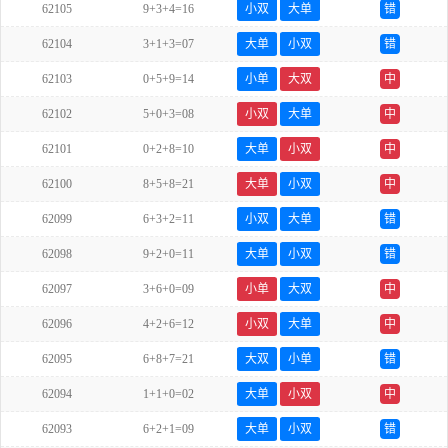
62105
9+3+4=16
小双
大单
错
62104
3+1+3=07
大单
小双
错
62103
0+5+9=14
小单
大双
中
62102
5+0+3=08
小双
大单
中
62101
0+2+8=10
大单
小双
中
62100
8+5+8=21
大单
小双
中
62099
6+3+2=11
小双
大单
错
62098
9+2+0=11
大单
小双
错
62097
3+6+0=09
小单
大双
中
62096
4+2+6=12
小双
大单
中
62095
6+8+7=21
大双
小单
错
62094
1+1+0=02
大单
小双
中
62093
6+2+1=09
大单
小双
错