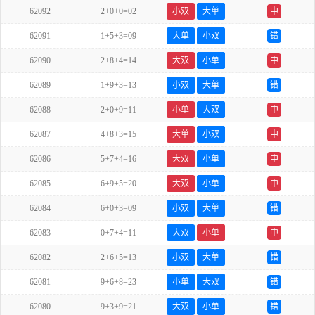
62092
2+0+0=02
小双
大单
中
62091
1+5+3=09
大单
小双
错
62090
2+8+4=14
大双
小单
中
62089
1+9+3=13
小双
大单
错
62088
2+0+9=11
小单
大双
中
62087
4+8+3=15
大单
小双
中
62086
5+7+4=16
大双
小单
中
62085
6+9+5=20
大双
小单
中
62084
6+0+3=09
小双
大单
错
62083
0+7+4=11
大双
小单
中
62082
2+6+5=13
小双
大单
错
62081
9+6+8=23
小单
大双
错
62080
9+3+9=21
大双
小单
错