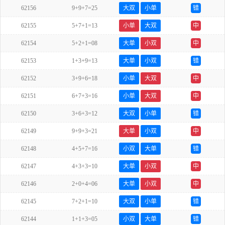
62156
9+9+7=25
大双
小单
错
62155
5+7+1=13
小单
大双
中
62154
5+2+1=08
大单
小双
中
62153
1+3+9=13
大单
小双
错
62152
3+9+6=18
小单
大双
中
62151
6+7+3=16
小单
大双
中
62150
3+6+3=12
大双
小单
错
62149
9+9+3=21
大单
小双
中
62148
4+5+7=16
小双
大单
错
62147
4+3+3=10
大单
小双
中
62146
2+0+4=06
大单
小双
中
62145
7+2+1=10
大双
小单
错
62144
1+1+3=05
小双
大单
错