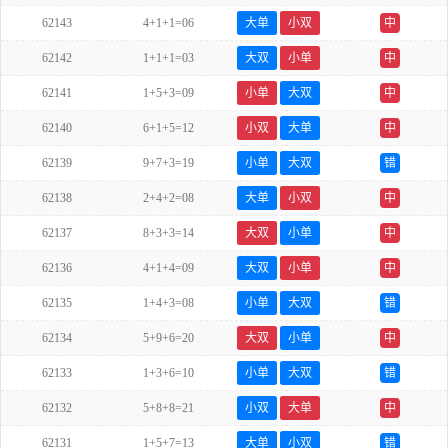
62143
4+1+1=06
大单
小双
中
62142
1+1+1=03
大双
小单
中
62141
1+5+3=09
小单
大双
中
62140
6+1+5=12
小双
大单
中
62139
9+7+3=19
小单
大双
错
62138
2+4+2=08
大单
小双
中
62137
8+3+3=14
大双
小单
中
62136
4+1+4=09
大双
小单
中
62135
1+4+3=08
小单
大双
错
62134
5+9+6=20
大双
小单
中
62133
1+3+6=10
小单
大双
错
62132
5+8+8=21
小双
大单
中
62131
1+5+7=13
大单
小双
错