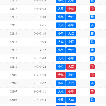
62118
9+9+6=24
小双
大单
错
62117
4+3+6=13
大双
小单
中
62116
5+3+0=08
小单
大双
错
62115
8+8+9=25
大双
小单
错
62114
9+1+0=10
小单
大双
错
62113
9+2+9=20
大单
小双
错
62112
8+0+4=12
小单
大双
错
62111
2+4+2=08
大双
小单
错
62110
4+9+9=22
小单
大双
中
62109
4+7+8=19
大单
小双
中
62108
7+5+0=12
小单
大双
错
62107
1+2+8=11
大双
小单
中
62106
9+4+1=14
小双
大单
错