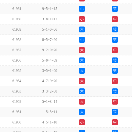
61961
9+5+1=15
小
错
61960
3+8+1=12
小
中
61959
5+1+0=06
大
错
61958
8+5+7=20
小
错
61957
9+2+9=20
大
中
61956
5+0+4=09
大
错
61955
3+5+1=09
大
错
61954
4+7+9=20
大
中
61953
3+3+2=08
大
错
61952
5+1+8=14
大
中
61951
1+5+5=11
大
错
61950
4+5+1=10
小
中