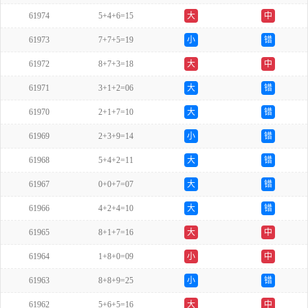
61974
5+4+6=15
大
中
61973
7+7+5=19
小
错
61972
8+7+3=18
大
中
61971
3+1+2=06
大
错
61970
2+1+7=10
大
错
61969
2+3+9=14
小
错
61968
5+4+2=11
大
错
61967
0+0+7=07
大
错
61966
4+2+4=10
大
错
61965
8+1+7=16
大
中
61964
1+8+0=09
小
中
61963
8+8+9=25
小
错
61962
5+6+5=16
大
中