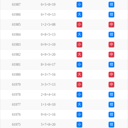
61987
6+5+8=19
小
错
61986
6+7+0=13
大
错
61985
1+2+5=08
小
中
61984
0+8+5=13
大
错
61983
0+9+1=10
小
中
61982
6+9+5=20
大
中
61981
8+3+6=17
小
错
61980
6+3+7=16
大
中
61979
3+3+7=13
小
中
61978
2+8+4=14
小
错
61977
1+1+8=10
大
错
61976
9+6+1=16
小
错
61975
5+7+8=20
小
错