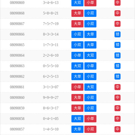
08090869
3+4+6=13
大双
小单
中
08090868
5+8+8=21
大单
小双
中
08090867
7+5+7=19
大单
小双
中
08090866
8+3+3=14
小双
大单
错
08090865
1+7+3=11
小双
大单
错
08090864
2+2+6=10
小单
大双
错
08090863
0+5+5=10
大双
小单
错
08090862
6+2+5=13
大单
小双
错
08090861
3+1+3=07
小单
大双
中
08090860
9+9+9=27
大单
小双
中
08090859
8+6+3=17
大单
小双
中
08090858
0+4+1=05
大双
小单
中
08090857
1+4+5=10
大单
小双
中