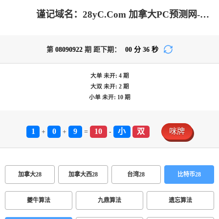
谨记域名：28yC.Com 加拿大PC预测网-加拿大28开奖|PC结果预测官网|飞飞28加拿大在线预测_极致火热优质的免费预测
第
08090922
期 距下期：
00
分
36
秒
大单
未开:
4
期
大双
未开:
2
期
小单
未开:
10
期
1
0
9
10
小
双
咪牌
+
+
=
-
加拿大28
加拿大西28
台湾28
比特币28
夔牛算法
九鼎算法
遗忘算法