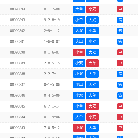
08090894
0+1+7=08
大单
小双
中
08090893
9+2+8=19
小单
大双
错
08090892
2+9+1=12
大双
小单
错
08090891
1+6+0=07
大单
小双
错
08090890
0+1+6=07
小单
大双
中
08090889
2+8+5=15
小双
大单
中
08090888
2+2+7=11
小双
大单
错
08090887
0+1+5=06
小单
大双
错
08090886
0+4+5=09
小双
大单
错
08090885
6+7+1=14
小单
大双
中
08090884
0+1+5=06
大单
小双
中
08090883
7+0+5=12
小双
大单
中