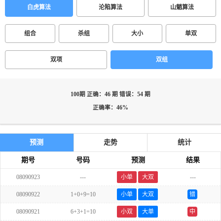
白虎算法
沦陷算法
山魈算法
组合
杀组
大小
单双
双项
双组
100期 正确：46 期 错误：54 期
正确率：46%
预测
走势
统计
期号
号码
预测
结果
08090923
---
小单
大双
---
08090922
1+0+9=10
小单
大双
错
08090921
6+3+1=10
小双
大单
中