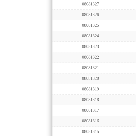
08081327
08081326
08081325
08081324
08081323
08081322
08081321
08081320
08081319
08081318
08081317
08081316
08081315