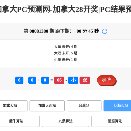
第
08081380
期 距下期：
00
分
45
秒
大单
未开:
4
期
大双
未开:
5
期
小单
未开:
1
期
6
+
0
+
0
=
06
-
小
双
咪牌
加拿大28
加拿大西28
台湾28
比特币28
夔牛算法
九鼎算法
遗忘算法