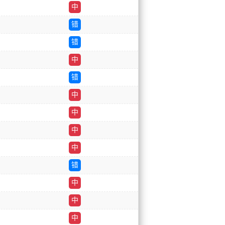
中
错
错
中
错
中
中
中
中
错
中
中
中