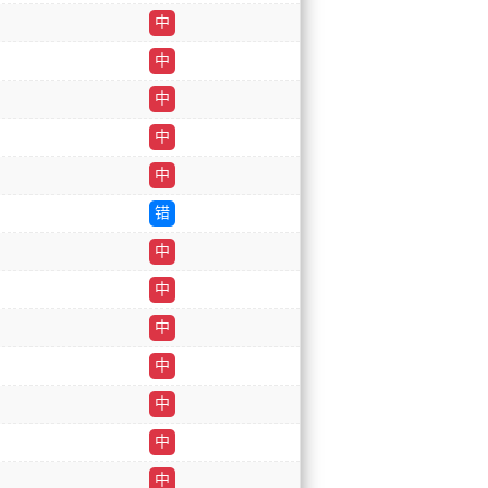
中
中
中
中
中
错
中
中
中
中
中
中
中