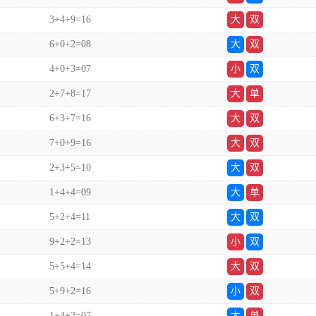
3+4+9=16
大
双
6+0+2=08
大
双
4+0+3=07
小
双
2+7+8=17
大
单
6+3+7=16
大
双
7+0+9=16
大
双
2+3+5=10
大
双
1+4+4=09
大
单
5+2+4=11
大
双
9+2+2=13
小
双
5+5+4=14
大
双
5+9+2=16
小
双
1+4+2=07
大
单