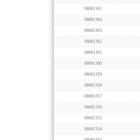
08081365
08081364
08081363
08081362
08081361
08081360
08081359
08081358
08081357
08081356
08081355
08081354
08081353