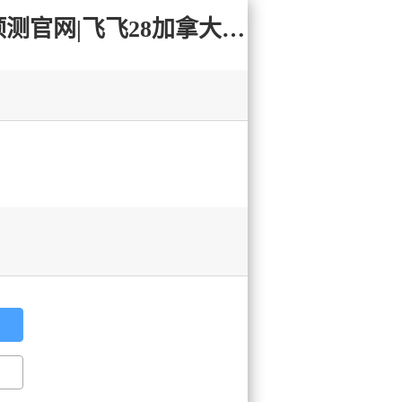
谨记域名：28yC.Com 加拿大PC预测网-加拿大28开奖|PC结果预测官网|飞飞28加拿大在线预测_极致火热优质的免费预测