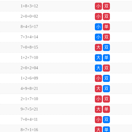
1+8+3=12
小
双
2+0+0=02
小
双
8+4+5=17
小
单
7+3+4=14
小
双
7+0+8=15
大
双
1+2+7=10
大
单
2+0+2=04
大
双
1+2+6=09
小
双
4+9+8=21
大
双
2+1+7=10
小
双
9+7+5=21
大
单
7+0+4=11
小
双
8+7+1=16
大
单