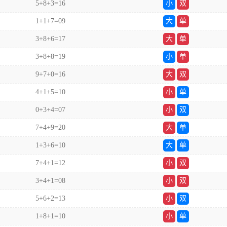
5+8+3=16
小
双
1+1+7=09
大
单
3+8+6=17
大
单
3+8+8=19
小
单
9+7+0=16
大
双
4+1+5=10
小
单
0+3+4=07
小
双
7+4+9=20
大
单
1+3+6=10
大
单
7+4+1=12
小
双
3+4+1=08
小
双
5+6+2=13
小
双
1+8+1=10
小
单