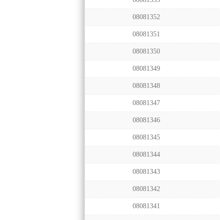
08081352
08081351
08081350
08081349
08081348
08081347
08081346
08081345
08081344
08081343
08081342
08081341