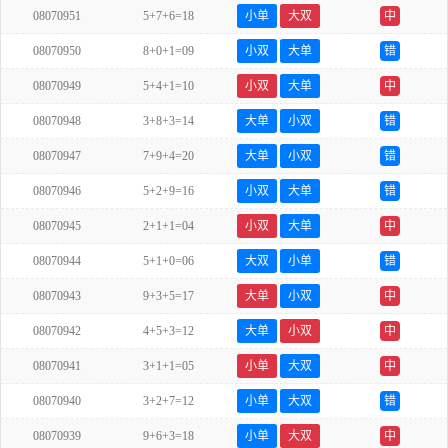
08070951
5+7+6=18
小单
大双
中
08070950
8+0+1=09
小双
大单
错
08070949
5+4+1=10
小双
大单
中
08070948
3+8+3=14
大单
小双
错
08070947
7+9+4=20
大单
小双
错
08070946
5+2+9=16
小双
大单
错
08070945
2+1+1=04
小双
大单
中
08070944
5+1+0=06
大双
小单
错
08070943
9+3+5=17
大单
小双
中
08070942
4+5+3=12
大单
小双
中
08070941
3+1+1=05
小单
大双
中
08070940
3+2+7=12
小单
大双
错
08070939
9+6+3=18
小单
大双
中