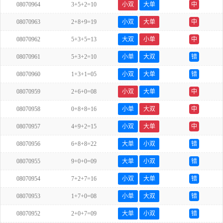
08070964
3+5+2=10
小双
大单
中
08070963
2+8+9=19
小双
大单
中
08070962
5+3+5=13
大双
小单
中
08070961
5+3+2=10
小单
大双
错
08070960
1+3+1=05
小双
大单
错
08070959
2+6+0=08
小双
大单
中
08070958
0+8+8=16
小单
大双
中
08070957
4+9+2=15
小双
大单
中
08070956
6+8+8=22
大单
小双
错
08070955
9+0+0=09
大单
小双
错
08070954
7+2+7=16
小双
大单
错
08070953
1+7+0=08
小单
大双
错
08070952
2+0+7=09
大单
小双
错