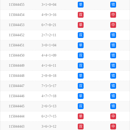
115044455
3+1+0=04
单
错
115044454
4+9+3=16
双
中
115044453
6+7+8=21
单
中
115044452
2+7+2=11
双
错
115044451
3+0+1=04
单
错
115044450
4+4+1=09
双
错
115044449
4+1+6=11
双
错
115044448
2+8+8=18
单
错
115044447
7+5+5=17
双
错
115044446
4+7+7=18
单
错
115044445
2+6+5=13
双
错
115044444
6+2+7=15
单
中
115044443
3+6+3=12
双
中