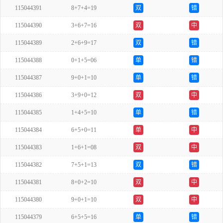
115044391
8+7+4=19
双
错
115044390
3+6+7=16
双
中
115044389
2+6+9=17
双
错
115044388
0+1+5=06
单
错
115044387
9+0+1=10
单
错
115044386
3+9+0=12
双
中
115044385
1+4+5=10
单
错
115044384
6+5+0=11
单
中
115044383
1+6+1=08
双
中
115044382
7+5+1=13
双
错
115044381
8+0+2=10
双
中
115044380
9+0+1=10
双
中
115044379
6+5+5=16
单
错