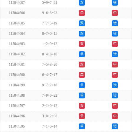
115044607
5+9+7=21
双
错
115044606
9+6+8=23
单
中
115044605
7+7+5=19
双
错
115044604
8+7+0=15
双
错
115044603
1+2+9=12
双
中
115044602
8+4+6=18
单
错
115044601
7+5+8=20
双
中
115044600
6+4+7=17
单
中
115044599
9+7+2=18
单
错
115044598
7+9+6=22
单
错
115044597
2+1+9=12
双
中
115044596
3+0+2=05
单
中
115044595
7+1+6=14
单
错