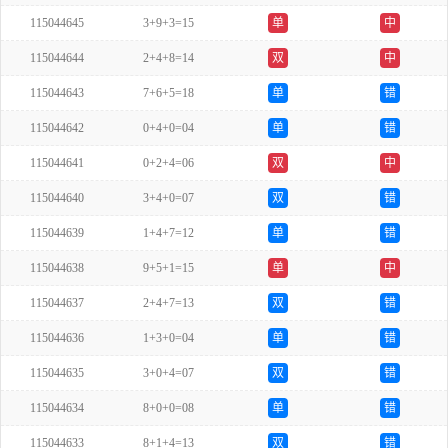
115044645
3+9+3=15
单
中
115044644
2+4+8=14
双
中
115044643
7+6+5=18
单
错
115044642
0+4+0=04
单
错
115044641
0+2+4=06
双
中
115044640
3+4+0=07
双
错
115044639
1+4+7=12
单
错
115044638
9+5+1=15
单
中
115044637
2+4+7=13
双
错
115044636
1+3+0=04
单
错
115044635
3+0+4=07
双
错
115044634
8+0+0=08
单
错
115044633
8+1+4=13
双
错