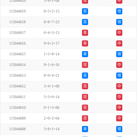
115044620
3+4+1=08
双
中
115044619
8+5+2=15
双
错
115044618
8+8+7=23
双
错
115044617
6+4+3=13
单
中
115044616
9+6+2=17
单
中
115044615
1+5+8=14
单
错
115044614
9+1+6=16
双
中
115044613
8+9+4=21
双
错
115044612
3+4+1=08
双
中
115044611
5+3+6=14
双
中
115044610
0+1+5=06
双
中
115044609
2+0+2=04
双
中
115044608
5+8+1=14
单
错