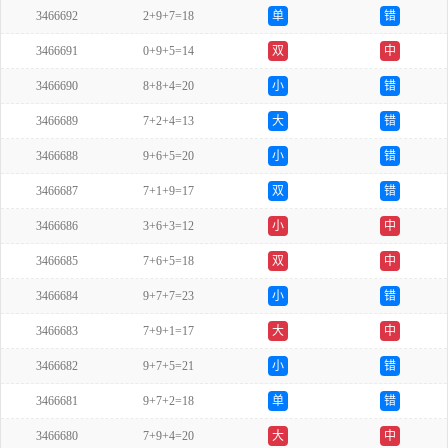
3466692
2+9+7=18
单
错
3466691
0+9+5=14
双
中
3466690
8+8+4=20
小
错
3466689
7+2+4=13
大
错
3466688
9+6+5=20
小
错
3466687
7+1+9=17
双
错
3466686
3+6+3=12
小
中
3466685
7+6+5=18
双
中
3466684
9+7+7=23
小
错
3466683
7+9+1=17
大
中
3466682
9+7+5=21
小
错
3466681
9+7+2=18
单
错
3466680
7+9+4=20
大
中