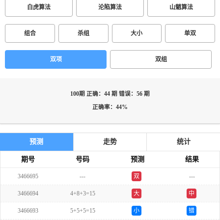
白虎算法
沦陷算法
山魈算法
组合
杀组
大小
单双
双项
双组
100期 正确：44 期 错误：56 期
正确率：44%
预测
走势
统计
期号
号码
预测
结果
3466695
---
双
---
3466694
4+8+3=15
大
中
3466693
5+5+5=15
小
错