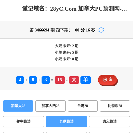
谨记域名：28yC.Com 加拿大PC预测网-加拿大28开奖|PC结果预测官网|飞飞28加拿大在线预测_极致火热优质的免费预测
第
3466694
期 距下期：
00
分
16
秒
大双
未开:
2
期
小单
未开:
5
期
小双
未开:
8
期
4
8
3
15
大
单
咪牌
+
+
=
-
加拿大28
加拿大西28
台湾28
比特币28
夔牛算法
九鼎算法
遗忘算法