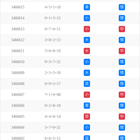
3466615
4+5+1=10
单
错
3466614
9+1+5=15
小
错
3466613
0+7+4=11
小
中
3466612
3+8+2=13
大
错
3466611
5+6+8=19
大
中
3466610
9+5+7=21
小
错
3466609
2+3+5=10
大
错
3466608
6+9+2=17
双
错
3466607
7+1+0=08
小
中
3466606
0+2+8=10
单
错
3466605
4+4+6=14
双
中
3466604
5+7+9=21
小
错
3466603
0+6+5=11
双
错