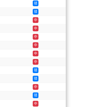
错
错
中
中
中
中
中
中
错
错
中
错
中