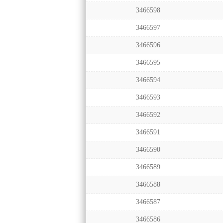
3466598
3466597
3466596
3466595
3466594
3466593
3466592
3466591
3466590
3466589
3466588
3466587
3466586