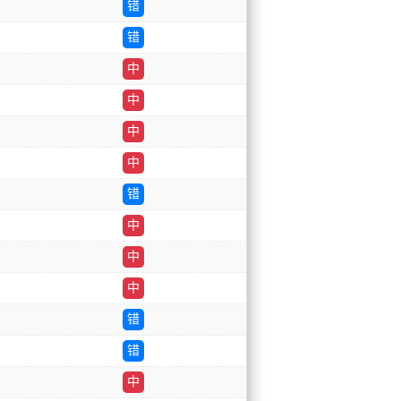
错
错
中
中
中
中
错
中
中
中
错
错
中