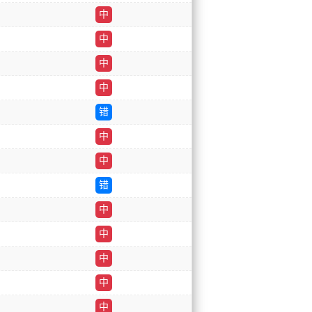
中
中
中
中
错
中
中
错
中
中
中
中
中