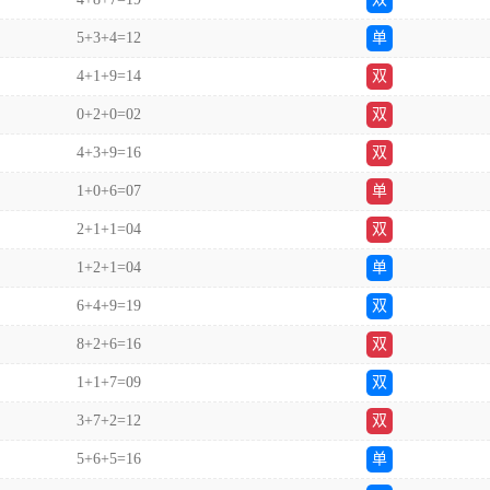
5+3+4=12
单
4+1+9=14
双
0+2+0=02
双
4+3+9=16
双
1+0+6=07
单
2+1+1=04
双
1+2+1=04
单
6+4+9=19
双
8+2+6=16
双
1+1+7=09
双
3+7+2=12
双
5+6+5=16
单