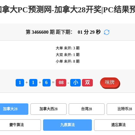
第
3466600
期 距下期：
01
分
29
秒
大单
未开:
3
期
大双
未开:
1
期
小单
未开:
8
期
1
+
1
+
6
=
08
-
小
双
咪牌
加拿大28
加拿大西28
台湾28
比特币28
夔牛算法
九鼎算法
遗忘算法