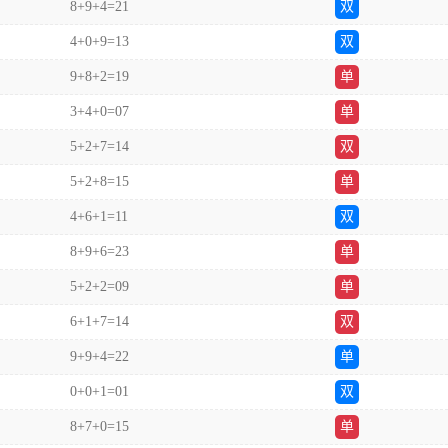
8+9+4=21
双
4+0+9=13
双
9+8+2=19
单
3+4+0=07
单
5+2+7=14
双
5+2+8=15
单
4+6+1=11
双
8+9+6=23
单
5+2+2=09
单
6+1+7=14
双
9+9+4=22
单
0+0+1=01
双
8+7+0=15
单