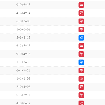
0+9+6=15
单
4+6+4=14
双
6+0+3=09
单
1+0+8=09
单
5+6+4=15
双
6+2+7=15
单
9+0+4=13
单
1+7+2=10
单
0+4+7=11
单
1+1+1=03
单
2+0+4=06
双
6+3+2=11
单
4+0+8=12
双