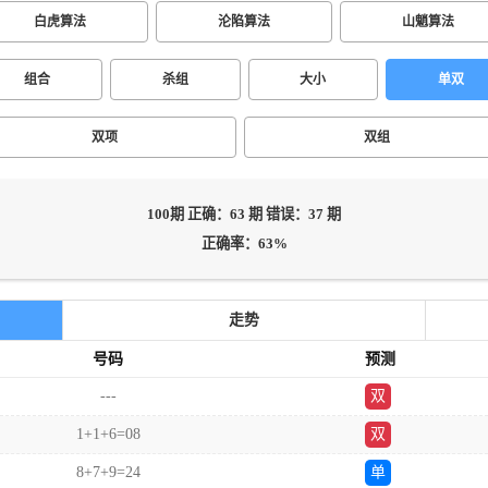
白虎算法
沦陷算法
山魈算法
组合
杀组
大小
单双
双项
双组
100期 正确：63 期 错误：37 期
正确率：63%
走势
号码
预测
---
双
1+1+6=08
双
8+7+9=24
单