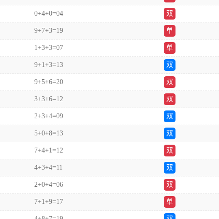
0+4+0=04
双
9+7+3=19
单
1+3+3=07
单
9+1+3=13
双
9+5+6=20
双
3+3+6=12
双
2+3+4=09
双
5+0+8=13
双
7+4+1=12
双
4+3+4=11
双
2+0+4=06
双
7+1+9=17
单
4+8+7=19
双