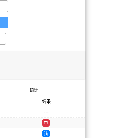
统计
结果
---
中
错