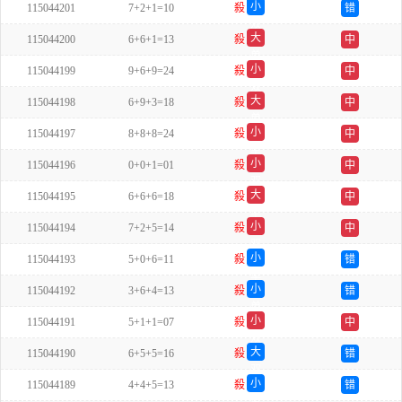
小
115044201
7+2+1=10
殺
错
双
大
115044200
6+6+1=13
殺
中
单
小
115044199
9+6+9=24
殺
中
双
大
115044198
6+9+3=18
殺
中
单
小
115044197
8+8+8=24
殺
中
单
小
115044196
0+0+1=01
殺
中
双
大
115044195
6+6+6=18
殺
中
单
小
115044194
7+2+5=14
殺
中
双
小
115044193
5+0+6=11
殺
错
单
小
115044192
3+6+4=13
殺
错
单
小
115044191
5+1+1=07
殺
中
双
大
115044190
6+5+5=16
殺
错
双
小
115044189
4+4+5=13
殺
错
单