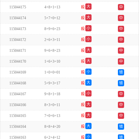
单
大
115044175
4+8+1=13
殺
中
双
大
115044174
5+7+0=12
殺
中
单
小
115044173
8+9+6=23
殺
中
双
小
115044172
2+6+3=11
殺
中
双
大
115044171
9+6+8=23
殺
中
双
大
115044170
1+6+3=10
殺
中
双
小
115044169
1+0+0=01
殺
错
单
大
115044168
5+9+3=17
殺
错
单
小
115044167
9+8+1=18
殺
中
双
大
115044166
8+3+0=11
殺
中
双
大
115044165
7+0+6=13
殺
中
单
大
115044164
8+8+4=20
殺
错
双
小
115044163
6+2+4=12
殺
错