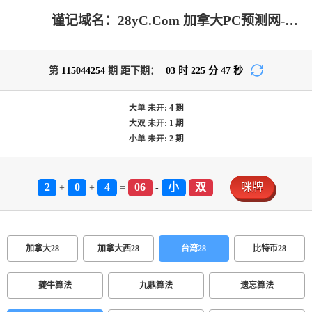
谨记域名：28yC.Com 加拿大PC预测网-加拿大28开奖|PC结果预测官网|飞飞28加拿大在线预测_极致火热优质的免费预测
第
115044254
期 距下期：
03
时
225
分
47
秒
大单
未开:
4
期
大双
未开:
1
期
小单
未开:
2
期
2
0
4
06
小
双
咪牌
+
+
=
-
加拿大28
加拿大西28
台湾28
比特币28
夔牛算法
九鼎算法
遗忘算法