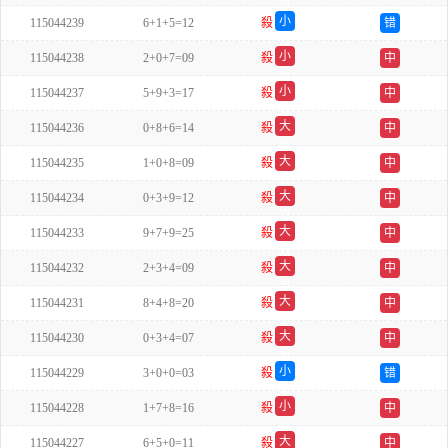
双
小
115044239
6+1+5=12
殺
错
双
小
115044238
2+0+7=09
殺
中
双
小
115044237
5+9+3=17
殺
中
双
大
115044236
0+8+6=14
殺
中
单
大
115044235
1+0+8=09
殺
中
双
大
115044234
0+3+9=12
殺
中
双
大
115044233
9+7+9=25
殺
中
双
大
115044232
2+3+4=09
殺
中
单
大
115044231
8+4+8=20
殺
中
单
大
115044230
0+3+4=07
殺
中
单
小
115044229
3+0+0=03
殺
错
单
小
115044228
1+7+8=16
殺
中
双
大
115044227
6+5+0=11
殺
中