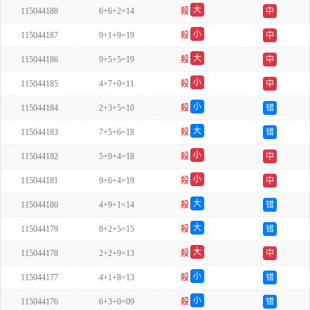
大
115044188
6+6+2=14
殺
中
单
小
115044187
9+1+9=19
殺
中
单
大
115044186
9+5+5=19
殺
中
双
小
115044185
4+7+0=11
殺
中
双
小
115044184
2+3+5=10
殺
错
双
大
115044183
7+5+6=18
殺
错
双
小
115044182
5+9+4=18
殺
中
双
小
115044181
9+6+4=19
殺
中
单
大
115044180
4+9+1=14
殺
错
双
大
115044179
8+2+5=15
殺
错
单
大
115044178
2+2+9=13
殺
中
单
小
115044177
4+1+8=13
殺
错
单
小
115044176
6+3+0=09
殺
错