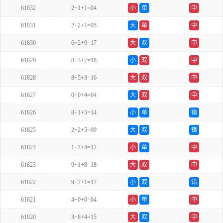
61832
2+1+1=04
小
单
中
61831
2+2+1=05
大
单
中
61830
6+2+9=17
大
双
中
61829
8+3+7=18
小
双
中
61828
8+5+3=16
大
双
中
61827
0+0+4=04
大
双
中
61826
8+1+5=14
小
单
错
61825
2+2+5=09
大
双
错
61824
1+7+4=12
小
单
中
61823
9+1+8=18
大
双
中
61822
9+7+1=17
小
双
错
61821
4+0+0=04
小
单
中
61820
3+8+4=15
大
双
中