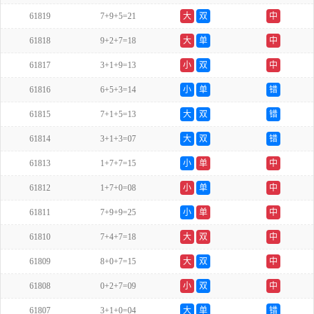
61819
7+9+5=21
大
双
中
61818
9+2+7=18
大
单
中
61817
3+1+9=13
小
双
中
61816
6+5+3=14
小
单
错
61815
7+1+5=13
大
双
错
61814
3+1+3=07
大
双
错
61813
1+7+7=15
小
单
中
61812
1+7+0=08
小
单
中
61811
7+9+9=25
小
单
中
61810
7+4+7=18
大
双
中
61809
8+0+7=15
大
双
中
61808
0+2+7=09
小
双
中
61807
3+1+0=04
大
单
错