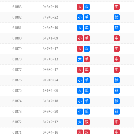
61883
9+8+2=19
大
双
中
61882
7+9+6=22
小
单
错
61881
2+3+5=10
大
单
错
61880
6+2+1=09
小
单
中
61879
3+7+7=17
大
双
中
61878
0+7+6=13
大
单
中
61877
9+8+0=17
大
单
中
61876
9+9+6=24
小
单
错
61875
1+1+4=06
大
单
错
61874
3+8+7=18
小
单
错
61873
6+8+6=20
小
单
错
61872
8+2+2=12
大
双
中
61871
6+6+4=16
大
双
中