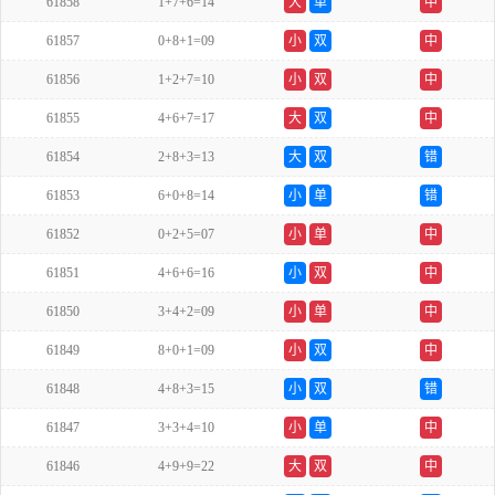
61858
1+7+6=14
大
单
中
61857
0+8+1=09
小
双
中
61856
1+2+7=10
小
双
中
61855
4+6+7=17
大
双
中
61854
2+8+3=13
大
双
错
61853
6+0+8=14
小
单
错
61852
0+2+5=07
小
单
中
61851
4+6+6=16
小
双
中
61850
3+4+2=09
小
单
中
61849
8+0+1=09
小
双
中
61848
4+8+3=15
小
双
错
61847
3+3+4=10
小
单
中
61846
4+9+9=22
大
双
中