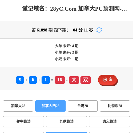
谨记域名：28yC.Com 加拿大PC预测网-加拿大28开奖|PC结果预测官网|飞飞28加拿大在线预测_极致火热优质的免费预测
第
61898
期 距下期：
04
分
11
秒
大单
未开:
4
期
小单
未开:
3
期
小双
未开:
1
期
9
6
1
16
大
双
咪牌
+
+
=
-
加拿大28
加拿大西28
台湾28
比特币28
夔牛算法
九鼎算法
遗忘算法