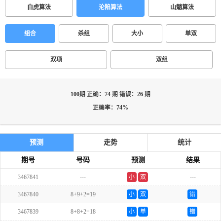
白虎算法
沦陷算法
山魈算法
组合
杀组
大小
单双
双项
双组
100期 正确：74 期 错误：26 期
正确率：74%
预测
走势
统计
期号
号码
预测
结果
3467841
---
小
双
---
3467840
8+9+2=19
小
双
错
3467839
8+8+2=18
小
单
错