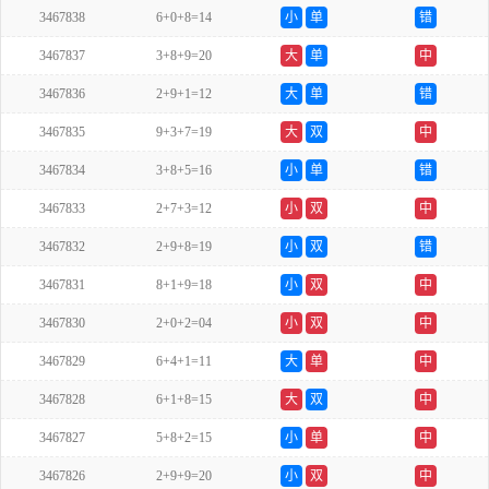
3467838
6+0+8=14
小
单
错
3467837
3+8+9=20
大
单
中
3467836
2+9+1=12
大
单
错
3467835
9+3+7=19
大
双
中
3467834
3+8+5=16
小
单
错
3467833
2+7+3=12
小
双
中
3467832
2+9+8=19
小
双
错
3467831
8+1+9=18
小
双
中
3467830
2+0+2=04
小
双
中
3467829
6+4+1=11
大
单
中
3467828
6+1+8=15
大
双
中
3467827
5+8+2=15
小
单
中
3467826
2+9+9=20
小
双
中