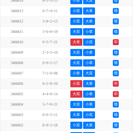
3466614
9+1+5=15
小单
大双
错
3466613
0+7+4=11
小双
大单
错
3466612
3+8+2=13
小双
大单
错
3466611
5+6+8=19
大双
小单
错
3466610
9+5+7=21
大单
小双
中
3466609
2+3+5=10
大双
小单
错
3466608
6+9+2=17
大双
小单
错
3466607
7+1+0=08
小单
大双
错
3466606
0+2+8=10
小双
大单
中
3466605
4+4+6=14
大双
小单
中
3466604
5+7+9=21
大双
小单
错
3466603
0+6+5=11
大单
小双
错
3466602
8+9+1=18
小双
大单
错