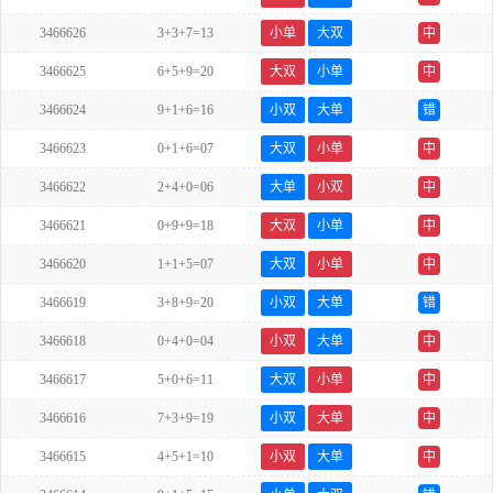
3466626
3+3+7=13
小单
大双
中
3466625
6+5+9=20
大双
小单
中
3466624
9+1+6=16
小双
大单
错
3466623
0+1+6=07
大双
小单
中
3466622
2+4+0=06
大单
小双
中
3466621
0+9+9=18
大双
小单
中
3466620
1+1+5=07
大双
小单
中
3466619
3+8+9=20
小双
大单
错
3466618
0+4+0=04
小双
大单
中
3466617
5+0+6=11
大双
小单
中
3466616
7+3+9=19
小双
大单
中
3466615
4+5+1=10
小双
大单
中