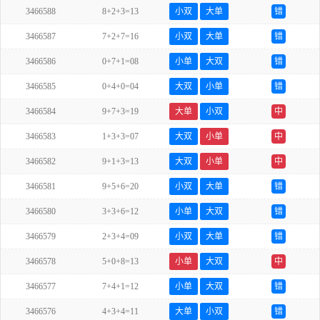
3466588
8+2+3=13
小双
大单
错
3466587
7+2+7=16
小双
大单
错
3466586
0+7+1=08
小单
大双
错
3466585
0+4+0=04
大双
小单
错
3466584
9+7+3=19
大单
小双
中
3466583
1+3+3=07
大双
小单
中
3466582
9+1+3=13
大双
小单
中
3466581
9+5+6=20
小双
大单
错
3466580
3+3+6=12
小单
大双
错
3466579
2+3+4=09
小双
大单
错
3466578
5+0+8=13
小单
大双
中
3466577
7+4+1=12
小单
大双
错
3466576
4+3+4=11
大单
小双
错